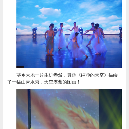
葵乡大地一片生机盎然，舞蹈《纯净的天空》描绘
了一幅山青水秀，天空湛蓝的图画！