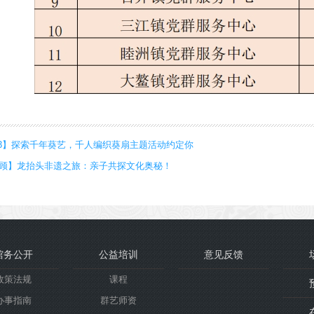
.3】探索千年葵艺，千人编织葵扇主题活动约定你
顾】龙抬头非遗之旅：亲子共探文化奥秘！
馆务公开
公益培训
意见反馈
政策法规
课程
办事指南
群艺师资