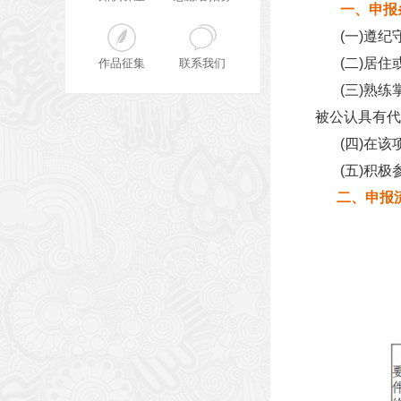
一、申报
(一)遵纪
(二)居住
作品征集
联系我们
(三)熟练
被公认具有代
(四)在该
(五)积极
二、申报